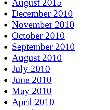
August 2015
December 2010
November 2010
October 2010
September 2010
August 2010
July 2010
June 2010
May 2010
April 2010