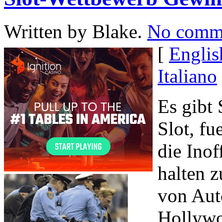
Written by Blake.
No comm
[
Englis
Italiano
Es gibt 
Slot, fu
die Inof
halten 
von Aut
Hollywo