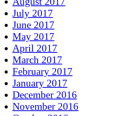
August 2017
July 2017
June 2017
May 2017
April 2017
March 2017
February 2017
January 2017
December 2016
November 2016