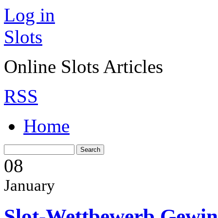
Log in
Slots
Online Slots Articles
RSS
Home
08
January
Slot-Wettbewerb Gewin