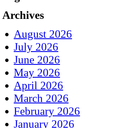
Archives
August 2026
July 2026
June 2026
May 2026
April 2026
March 2026
February 2026
January 2026