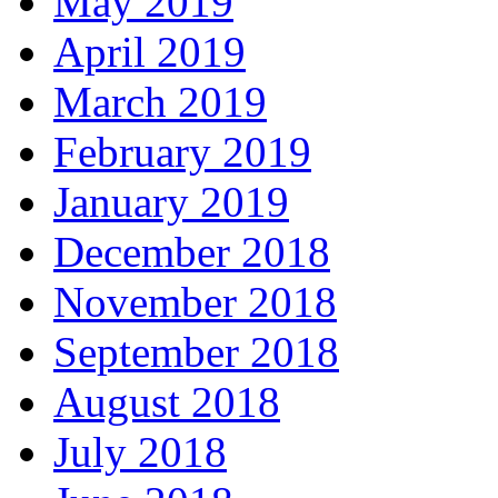
May 2019
April 2019
March 2019
February 2019
January 2019
December 2018
November 2018
September 2018
August 2018
July 2018