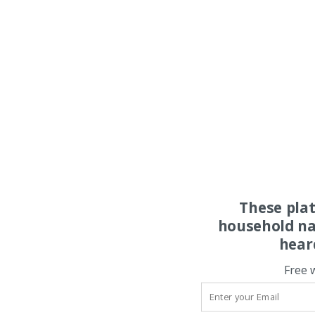
These pla
household na
hear
Free 