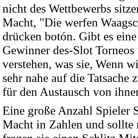
nicht des Wettbewerbs sitzen
Macht, "Die werfen Waagsch
drücken botón. Gibt es eine
Gewinner des-Slot Torneos 
verstehen, was sie, Wenn wi
sehr nahe auf die Tatsache 
für den Austausch von ihne
Eine große Anzahl Spieler S
Macht in Zahlen und sollte 