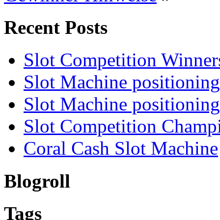
Recent Posts
Slot Competition Winners
Slot Machine positioning
Slot Machine positioning
Slot Competition Champi
Coral Cash Slot Machine
Blogroll
Tags