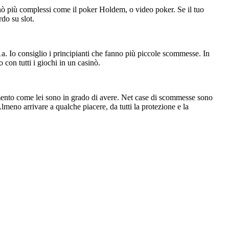
inò più complessi come il poker Holdem, o video poker. Se il tuo
do su slot.
a. Io consiglio i principianti che fanno più piccole scommesse. In
con tutti i giochi in un casinò.
mento come lei sono in grado di avere. Net case di scommesse sono
Almeno arrivare a qualche piacere, da tutti la protezione e la