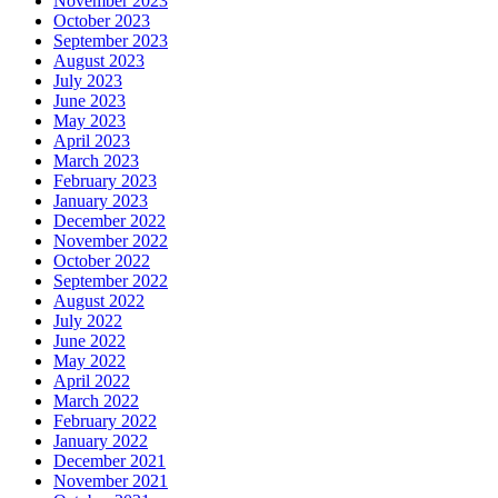
November 2023
October 2023
September 2023
August 2023
July 2023
June 2023
May 2023
April 2023
March 2023
February 2023
January 2023
December 2022
November 2022
October 2022
September 2022
August 2022
July 2022
June 2022
May 2022
April 2022
March 2022
February 2022
January 2022
December 2021
November 2021