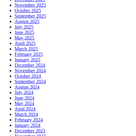
November 2025
October 2025
September 2025
August 2025
July 2025
June 2025
May 2025
April 2025
March 2025
February 2025
January 2025
December 2024
November 2024
October 2024
September 2024
August 2024
July 2024
June 2024
May 2024
April 2024
March 2024
February 2024
January 2024
December 2023