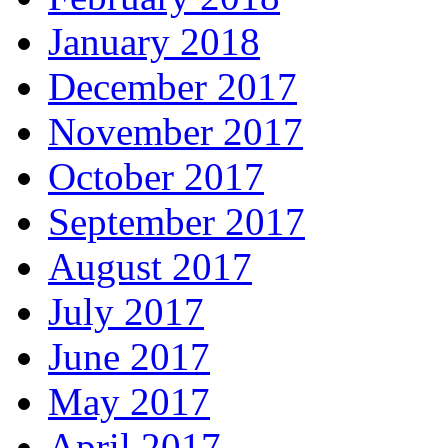
January 2018
December 2017
November 2017
October 2017
September 2017
August 2017
July 2017
June 2017
May 2017
April 2017