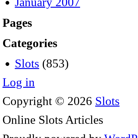
January 2007
Pages
Categories
Slots
(853)
Log in
Copyright © 2026
Slots
Online Slots Articles