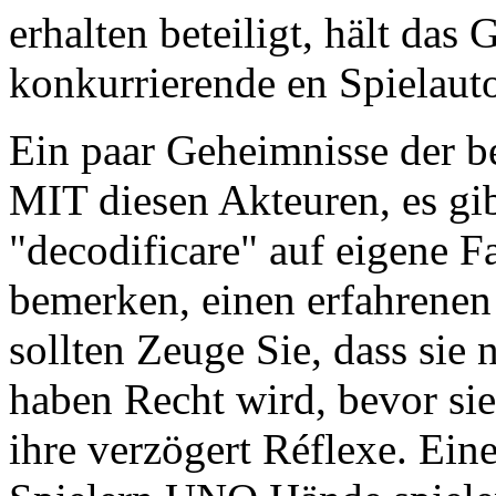
erhalten beteiligt, hält das G
konkurrierende en Spielaut
Ein paar Geheimnisse der be
MIT diesen Akteuren, es gib
"decodificare" auf eigene F
bemerken, einen erfahrenen
sollten Zeuge Sie, dass sie 
haben Recht wird, bevor sie
ihre verzögert Réflexe. Ein