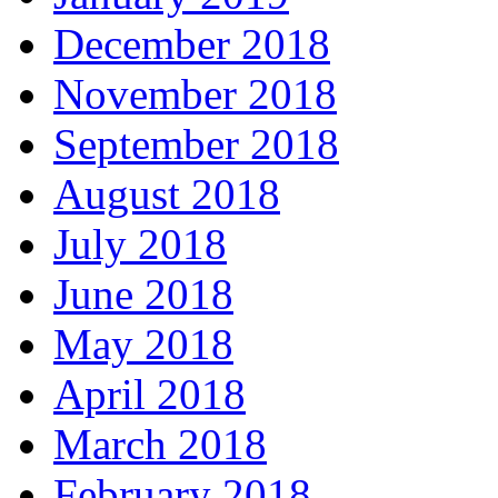
December 2018
November 2018
September 2018
August 2018
July 2018
June 2018
May 2018
April 2018
March 2018
February 2018