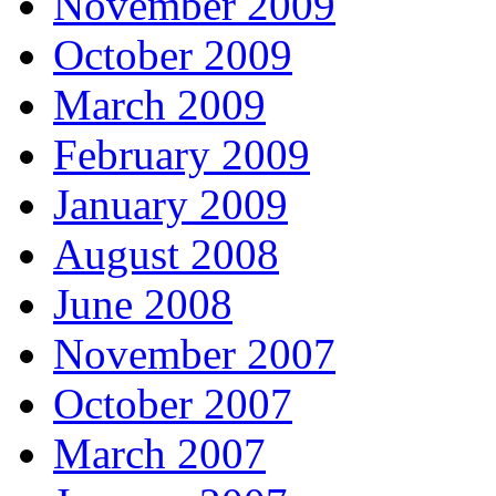
November 2009
October 2009
March 2009
February 2009
January 2009
August 2008
June 2008
November 2007
October 2007
March 2007