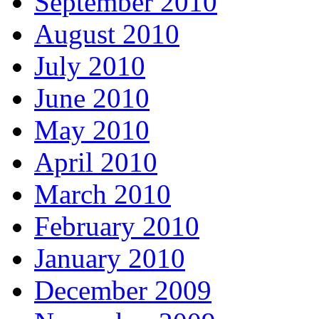
September 2010
August 2010
July 2010
June 2010
May 2010
April 2010
March 2010
February 2010
January 2010
December 2009