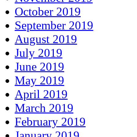
October 2019
September 2019
August 2019
July 2019
June 2019
May 2019
April 2019
March 2019
February 2019
January 2019