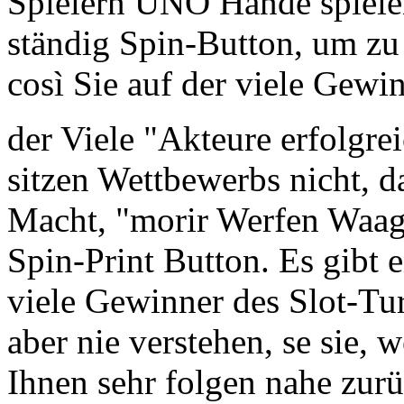
Spielern UNO Hände spiele
ständig Spin-Button, um zu 
così Sie auf der viele Gewi
der Viele "Akteure erfolgre
sitzen Wettbewerbs nicht, d
Macht, "morir Werfen Waags
Spin-Print Button. Es gibt 
viele Gewinner des Slot-Tu
aber nie verstehen, se sie,
Ihnen sehr folgen nahe zurü