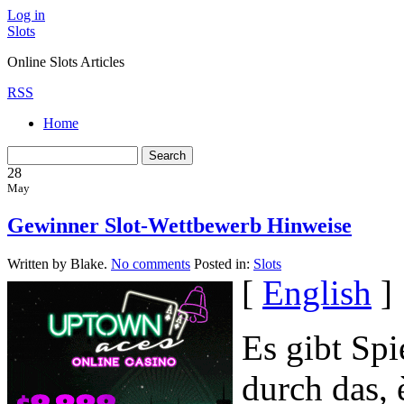
Log in
Slots
Online Slots Articles
RSS
Home
28
May
Gewinner Slot-Wettbewerb Hinweise
Written by Blake.
No comments
Posted in:
Slots
[
English
]
Es gibt Spi
durch das, 