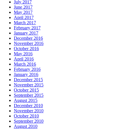
July 2017
June 2017
May 2017
April 2017
March 2017
February 2017
January 2017
December 2016
November 2016
October 2016
May 2016
April 2016
March 2016
February 2016
January 2016
December 2015
November 2015
October 2015
September 2015
August 2015
December 2010
November 2010
October 2010
September 2010
August 2010