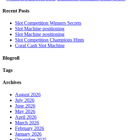
Recent Posts
Slot Competition Winners Secrets
Slot Machine positioning
Slot Machine positioning
Slot Competition Champions Hints
Coral Cash Slot Machine
Blogroll
Tags
Archives
August 2026
July 2026
June 2026
May 2026
April 2026
March 2026
February 2026
January 2026
December 2025