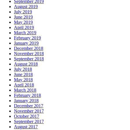
September 2019
August 2019
July 2019
June 2019
May 2019
April 2019
March 2019
February 2019
January 2019
December 2018
November 2018
September 2018
August 2018
July 2018
June 2018
May 2018
April 2018
March 2018
February 2018
January 2018
December 2017
November 2017
October 2017
September 2017
August 2017