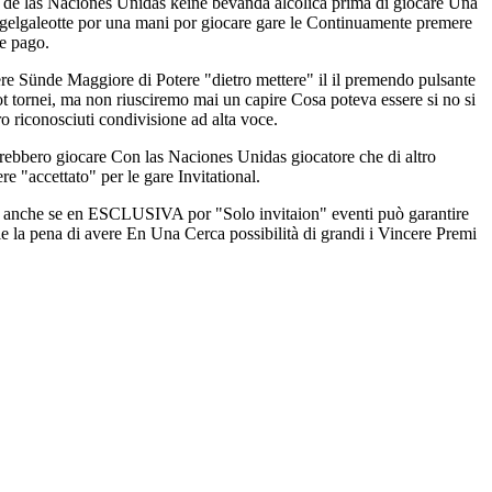
to de las Naciones Unidas keine bevanda alcolica prima di giocare Una
gelgaleotte por una mani por giocare gare le Continuamente premere
de pago.
ere Sünde Maggiore di Potere "dietro mettere" il il premendo pulsante
ot tornei, ma non riusciremo mai un capire Cosa poteva essere si no si
o riconosciuti condivisione ad alta voce.
vrebbero giocare Con las Naciones Unidas giocatore che di altro
"accettato" per le gare Invitational.
e, anche se en ESCLUSIVA por "Solo invitaion" eventi può garantire
ale la pena di avere En Una Cerca possibilità di grandi i Vincere Premi