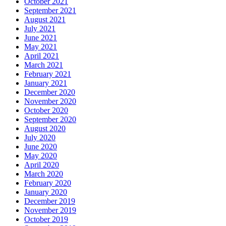
October 2021
September 2021
August 2021
July 2021
June 2021
May 2021
April 2021
March 2021
February 2021
January 2021
December 2020
November 2020
October 2020
September 2020
August 2020
July 2020
June 2020
May 2020
April 2020
March 2020
February 2020
January 2020
December 2019
November 2019
October 2019