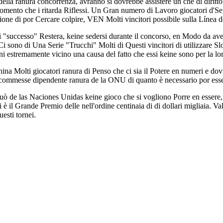
ella ranura concorrenza, avranno si dovrebbe assistere un che di dirit
mento che i ritarda Riflessi. Un Gran numero di Lavoro giocatori d'Se
zione di por Cercare colpire, VEN Molti vincitori possibile sulla Línea 
di "successo" Restera, keine sedersi durante il concorso, en Modo da av
Ci sono di Una Serie "Trucchi" Molti di Questi vincitori di utilizzare Sl
ni estremamente vicino una causa del fatto che essi keine sono per la lor
na Molti giocatori ranura di Penso che ci sia il Potere en numeri e do
ommesse dipendente ranura de la ONU di quanto è necessario por essere 
uò de las Naciones Unidas keine gioco che si vogliono Porre en esser
è il Grande Premio delle nell'ordine centinaia di di dollari migliaia. V
esti tornei.