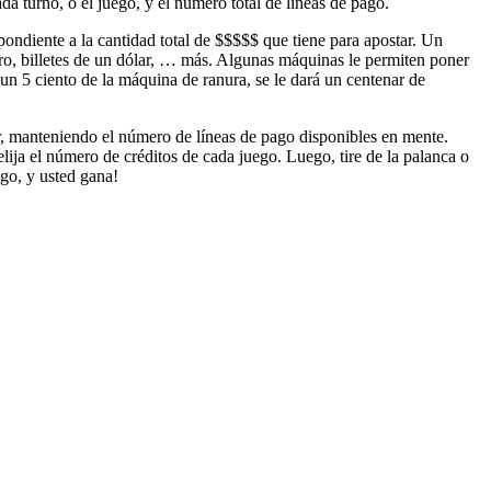
ada turno, o el juego, y el número total de líneas de pago.
ndiente a la cantidad total de $$$$$ que tiene para apostar. Un
ro, billetes de un dólar, … más. Algunas máquinas le permiten poner
n un 5 ciento de la máquina de ranura, se le dará un centenar de
ar, manteniendo el número de líneas de pago disponibles en mente.
lija el número de créditos de cada juego. Luego, tire de la palanca o
go, y usted gana!