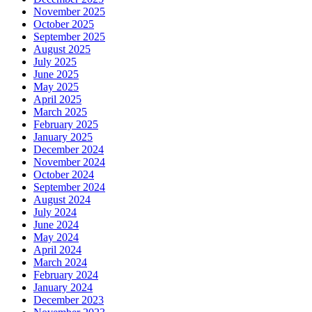
November 2025
October 2025
September 2025
August 2025
July 2025
June 2025
May 2025
April 2025
March 2025
February 2025
January 2025
December 2024
November 2024
October 2024
September 2024
August 2024
July 2024
June 2024
May 2024
April 2024
March 2024
February 2024
January 2024
December 2023