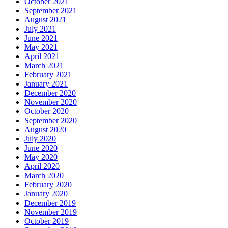
October 2021
September 2021
August 2021
July 2021
June 2021
May 2021
April 2021
March 2021
February 2021
January 2021
December 2020
November 2020
October 2020
September 2020
August 2020
July 2020
June 2020
May 2020
April 2020
March 2020
February 2020
January 2020
December 2019
November 2019
October 2019