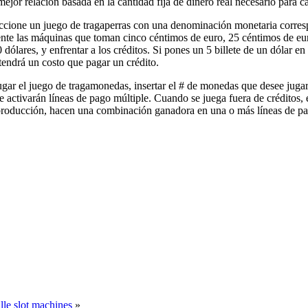
mejor relación basada en la cantidad fija de dinero real necesario para c
ccione un juego de tragaperras con una denominación monetaria correspo
ente las máquinas que toman cinco céntimos de euro, 25 céntimos de eu
 dólares, y enfrentar a los créditos. Si pones un 5 billete de un dólar e
 tendrá un costo que pagar un crédito.
jugar el juego de tragamonedas, insertar el # de monedas que desee jug
 activarán líneas de pago múltiple. Cuando se juega fuera de créditos, e
eproducción, hacen una combinación ganadora en una o más líneas de pa
lle slot machines
»